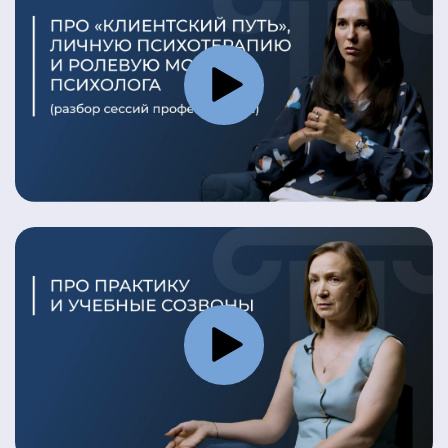
Я даю
согласие на обработку моих персональных
данных
в соответствии с
политикой обработки
персональных данных
Я даю
согласие на получение информационных и
рекламных рассылок
(вы в любой момент можете
отказаться от получения писем в личном
кабинете)
ПОЛУЧИТЬ КОНСУЛЬТАЦИЮ
Это бесплатно и ни к чему не обязывает