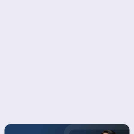
Идет набор на 2026 год!
Старт обучения
7 сентября
Оставьте заявку — наша приёмная
комиссия подробно расскажет о
программе, процессе обучения и
возможностях профессионального
сообщества, а также ответит на все
ваши вопросы.