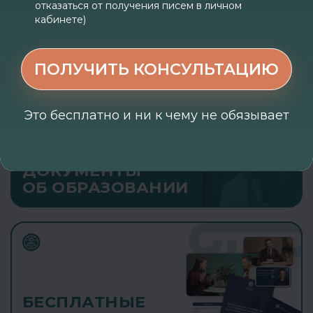
ОСНОВНЫЕ ПРОГРАММЫ
отказаться от получения писем в личном
ПРОФЕССИОНАЛЬНОГО
кабинете)
ОБРАЗОВАНИЯ
ПОЛУЧИТЬ КОНСУЛЬТАЦИЮ
Это бесплатно и ни к чему не обязывает
ВЫДАВАЕМЫЕ
ДОКУМЕНТЫ
ОБ ОБРАЗОВАНИИ
БЕСПЛАТНЫЕ